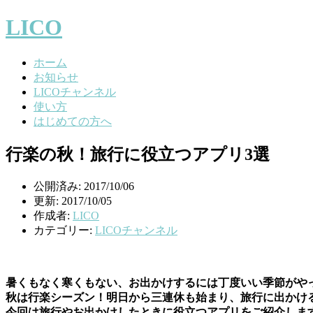
LICO
ホーム
お知らせ
LICOチャンネル
使い方
はじめての方へ
行楽の秋！旅行に役立つアプリ3選
公開済み: 2017/10/06
更新: 2017/10/05
作成者:
LICO
カテゴリー:
LICOチャンネル
暑くもなく寒くもない、お出かけするには丁度いい季節がや
秋は行楽シーズン！明日から三連休も始まり、旅行に出かけ
今回は旅行やお出かけしたときに役立つアプリをご紹介しま