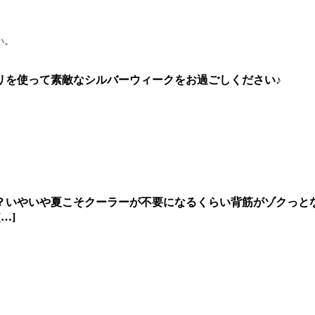
い。
リを使って素敵なシルバーウィークをお過ごしください♪
？いやいや夏こそクーラーが不要になるくらい背筋がゾクっと
…]