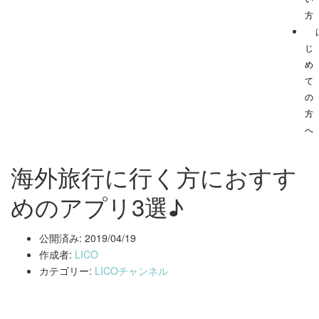
方
じ
め
て
の
方
へ
海外旅行に行く方におすす
めのアプリ3選♪
公開済み: 2019/04/19
作成者:
LICO
カテゴリー:
LICOチャンネル