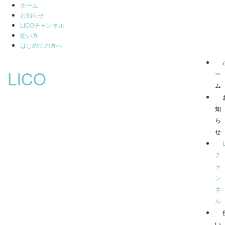
ホーム
お知らせ
LICOチャンネル
使い方
はじめての方へ
LICO
ー
ム
知
ら
せ
チ
ャ
ン
ネ
ル
い