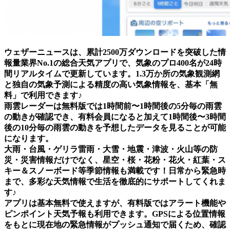
ウェザーニュースは、累計2500万ダウンロードを突破した情
報量業界No.1の総合天気アプリで、気象のプロ400名が24時
間リアルタイムで更新しています。1.3万か所の気象観測網
と独自の気象予測による精度の高い気象情報を、基本「無
料」で利用できます♪
雨雲レーダーは無料版では1時間前〜1時間後の5分毎の雨雲
の動きが確認でき、有料会員になると加えて1時間後〜3時間
後の10分毎の雨雲の動きを予想したデータを見ることが可能
になります。
大雨・台風・ゲリラ雷雨・大雪・地震・津波・火山等の防
災・災害情報だけでなく、星空・桜・花粉・花火・紅葉・ス
キー＆スノーボード等季節情報も満載です！日常から緊急時
まで、多彩な天気情報で生活を徹底的にサポートしてくれま
す♪
アプリは基本無料で使えますが、有料版ではアラート機能や
ピンポイント天気予報も利用できます。GPSによる位置情報
をもとに現在地の緊急情報がプッシュ通知で届くため、確認