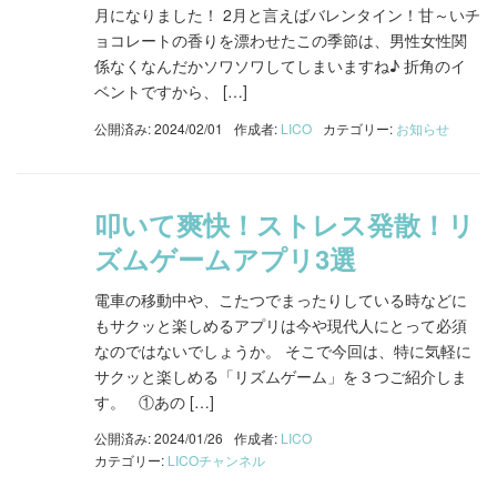
月になりました！ 2月と言えばバレンタイン！甘～いチ
ョコレートの香りを漂わせたこの季節は、男性女性関
係なくなんだかソワソワしてしまいますね♪ 折角のイ
ベントですから、 […]
公開済み: 2024/02/01
作成者:
LICO
カテゴリー:
お知らせ
叩いて爽快！ストレス発散！リ
ズムゲームアプリ3選
電車の移動中や、こたつでまったりしている時などに
もサクッと楽しめるアプリは今や現代人にとって必須
なのではないでしょうか。 そこで今回は、特に気軽に
サクッと楽しめる「リズムゲーム」を３つご紹介しま
す。 ①あの […]
公開済み: 2024/01/26
作成者:
LICO
カテゴリー:
LICOチャンネル