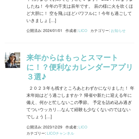
したね！ 今年の干支は辰年です。 辰の様に火を吹くほ
ど大胆に！ 空を飛ぶほどパワフルに！今年も過ごして
いきましょ […]
公開済み: 2024/01/01
作成者:
LICO
カテゴリー:
お知らせ
来年からはもっとスマート
に！？便利なカレンダーアプリ
３選♪
２０２３年も残すところあとわずかになりました！ 年
末年始はどう過ごしますか？ 帰省や新たに迎える年に
備え、何かと忙しないこの季節。 予定を詰め込み過ぎ
てついウッカリ…なんて経験も少なくないのではない
でしょう […]
公開済み: 2023/12/29
作成者:
LICO
カテゴリー:
LICOチャンネル