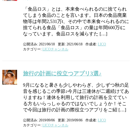
「食品ロス」とは、本来食べられるのに捨てられ
てしまう食品のことを言います。日本の食品廃棄
物等は年間2,531万t、その中で本来食べられるのに
捨てられる食品「食品ロス」の量は年間600万tに
なっています。食品ロスを減らすた […]
公開済み: 2021/06/18
更新: 2021/06/18
作成者:
LICO
カテゴリー:
LICOチャンネル
旅行の計画に役立つアプリ3選♪
9月になると暑さも少しやわらぎ、少しずつ秋の足
音を感じるこの季節♪今月は三連休が二週続けてあ
りますね！連休を利用して旅行の計画を立ててい
る方もいらっしゃるのではないでしょうか！そこ
で今回は旅行の計画の際役立つアプリをご紹 […]
公開済み: 2019/09/06
更新: 2019/09/06
作成者:
LICO
カテゴリー:
LICOチャンネル