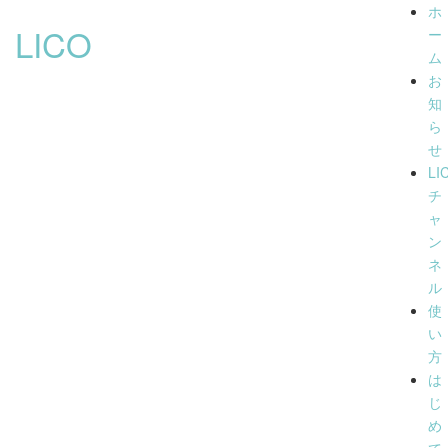
ホ
LICO
ー
ム
お
知
ら
せ
LI
チ
ャ
ン
ネ
ル
使
い
方
は
じ
め