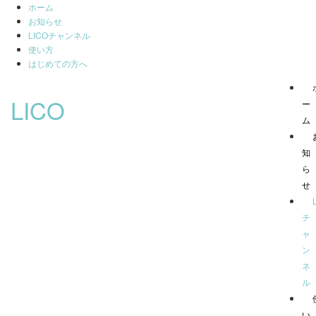
ホーム
お知らせ
LICOチャンネル
使い方
はじめての方へ
LICO
ー
ム
知
ら
せ
チ
ャ
ン
ネ
ル
い