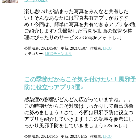
楽し思い出が詰まった写真をみんなと共有した
い！そんなあなたには写真共有アプリがおすす
め！今回は、簡単に写真を共有できるアプリを3選
ご紹介します♪ ①撮影した写真や動画の保管や整
理にぴったりのサービス♪ Googleフォト […]
公開済み: 2021/05/07
更新: 2021/05/07
作成者:
LICO
カテゴリー:
LICOチャンネル
この季節だからこそ気を付けたい！風邪予
防に役立つアプリ3選♪
感染症の影響がどんどん広がっていますね。。。
この時期だからこそ対策はしっかりして自己防衛
に努めましょう！さて、今回は風邪予防に役立つ
アプリを紹介していきます！この記事を参考にし
っかり風邪予防をしていきましょう♪ &nbs […]
公開済み: 2021/01/15
更新: 2021/01/15
作成者:
LICO